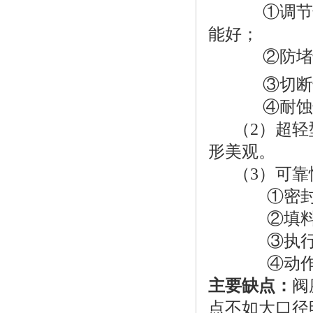
①调节性能好
能好；
②防堵性
③切断性能
④耐蚀性能
（2）超轻型
形美观。
（3）可靠
①密封的
②填料寿
③执行机
④动作
主要缺点：
阀
点不如大口径