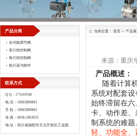
产品分类
当前位置：
首页
->
产品展
全功能调节阀
直行程控制阀
角行程控制阀
来源：
重庆
执行器与附件
产品概述：
随着计算机
联系方式
系统对配套设
Q Q：175410540
始终滞留在六
电 话：18683889881
手 机：18683889881
卡、动作差、
传 真：0838-2803035
制系统的难题
地 址：四川省德阳市天元开发区工业园
轻、功能全、